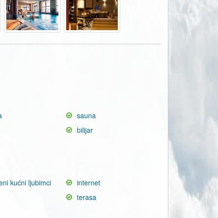
a
sauna
bilijar
eni kućni ljubimci
internet
terasa