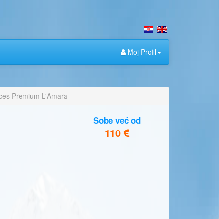
Moj Profil
nces Premium L'Amara
Sobe već od
110