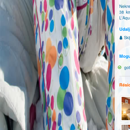
Nekre
38 km
L'Aqu
Udalj
Skij
Mogu
go
Rési