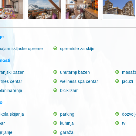
ge
najam skijaške opreme
spremište za skije
nosti
vanjski bazen
unutarnji bazen
masaž
fitnes centar
wellness spa centar
jacuzi
planinarenje
biciklizam
o
škola skijanja
parking
dozvolj
bar
kuhinja
tv
grijanje
garaža