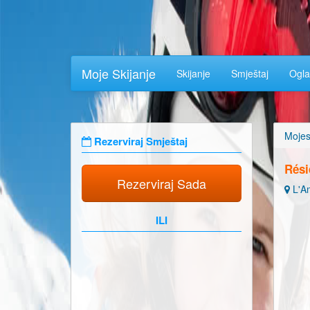
Moje Skijanje
Skijanje
Smještaj
Ogla
Mojes
Rezerviraj Smještaj
Rési
Rezerviraj Sada
L'Am
ILI