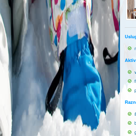
Uslu
Aktiv
Razn