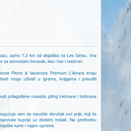
riazu, samo 7,3 km od skijališta na Les Getsu. Ima
e za samostalni boravak, kao i bar i restoran.
dence Pierre & Vacances Premium L'Amara imaju
sti mogu uživati ​​u igrama, knjigama i posuditi
udi prilagođene masaže, piling tretmane i tretmane
ogućuje vam da naručite doručak noć prije, koji će
a isporuke kupnje uz dodatni trošak. Na prethodnu
skijaške karte i najam opreme.