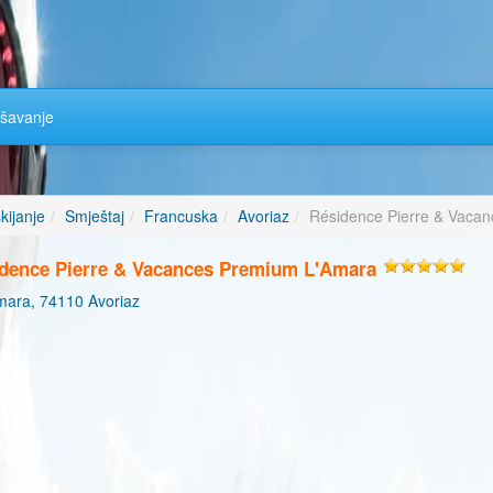
šavanje
kijanje
Smještaj
Francuska
Avoriaz
Résidence Pierre & Vaca
dence Pierre & Vacances Premium L'Amara
ara, 74110 Avoriaz