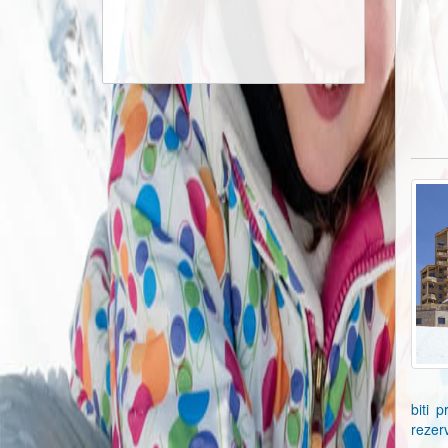
biti 
rezer