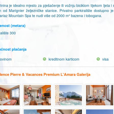
tnina je idealno mjesto za pješačenje ili vožnju biciklom tijekom ljeta
 od Marignier željezničke stanice. Privatno parkiralište dostupno je
ariaz Mountain Spa te nudi više od 2000 m² bazena i tobogana.
enost (metara)
alište 300
ćnost plaćanja
tovinom
kreditnom karticom
visa
dence Pierre & Vacances Premium L'Amara Galerija