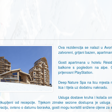
Ova rezidencija se nalazi u Avo
zatvoreni, grijani bazen, apartman
Gosti apartmana u hotelu Rési
balkone s pogledom na alpe. Go
prijenosni PlayStation.
Deep Nature Spa na licu mjesta n
lica i tijela uz dodatnu naknadu.
Usluga dostave kruha i kolača om
prikupljeni od recepcije. Tijekom zimske sezone dostupna je uslug
vaciju, ovisno o datumu boravka, gosti mogu koristiti snižene cijene za 