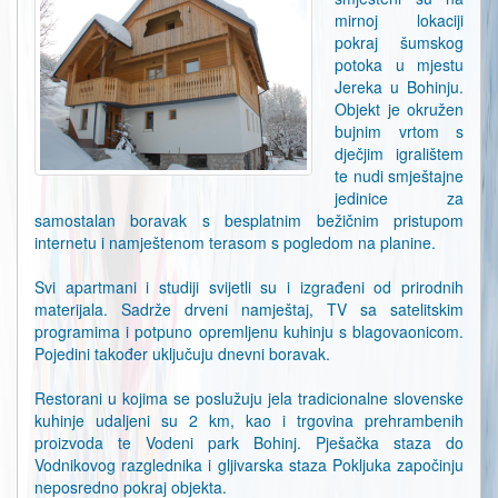
mirnoj lokaciji
pokraj šumskog
potoka u mjestu
Jereka u Bohinju.
Objekt je okružen
bujnim vrtom s
dječjim igralištem
te nudi smještajne
jedinice za
samostalan boravak s besplatnim bežičnim pristupom
internetu i namještenom terasom s pogledom na planine.
Svi apartmani i studiji svijetli su i izgrađeni od prirodnih
materijala. Sadrže drveni namještaj, TV sa satelitskim
programima i potpuno opremljenu kuhinju s blagovaonicom.
Pojedini također uključuju dnevni boravak.
Restorani u kojima se poslužuju jela tradicionalne slovenske
kuhinje udaljeni su 2 km, kao i trgovina prehrambenih
proizvoda te Vodeni park Bohinj. Pješačka staza do
Vodnikovog razglednika i gljivarska staza Pokljuka započinju
neposredno pokraj objekta.