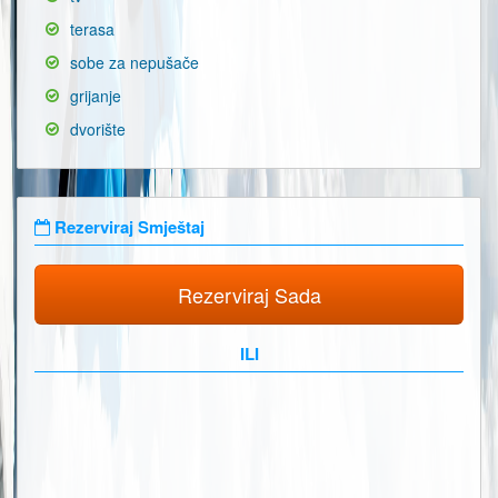
terasa
sobe za nepušače
grijanje
dvorište
Rezerviraj Smještaj
Rezerviraj Sada
ILI