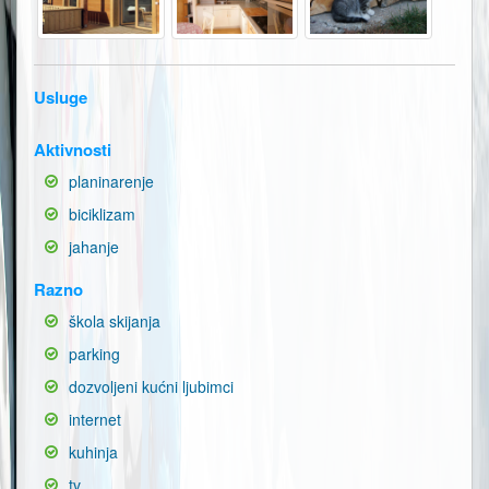
Usluge
Aktivnosti
planinarenje
biciklizam
jahanje
Razno
škola skijanja
parking
dozvoljeni kućni ljubimci
internet
kuhinja
tv