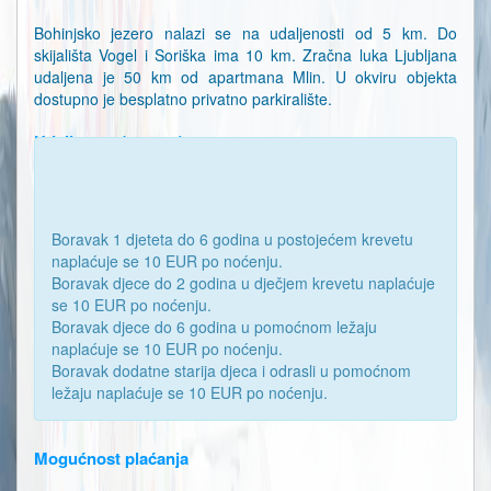
Bohinjsko jezero nalazi se na udaljenosti od 5 km. Do
skijališta Vogel i Soriška ima 10 km. Zračna luka Ljubljana
udaljena je 50 km od apartmana Mlin. U okviru objekta
dostupno je besplatno privatno parkiralište.
Udaljenost (metara)
Skijalište 7100
Trgovina 2000
Restoran 2000
Boravak 1 djeteta do 6 godina u postojećem krevetu
naplaćuje se 10 EUR po noćenju.
Boravak djece do 2 godina u dječjem krevetu naplaćuje
se 10 EUR po noćenju.
Boravak djece do 6 godina u pomoćnom ležaju
naplaćuje se 10 EUR po noćenju.
Boravak dodatne starija djeca i odrasli u pomoćnom
ležaju naplaćuje se 10 EUR po noćenju.
Mogućnost plaćanja