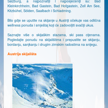
Salzburg, a najpoznatiji i najposjećeniji su: Bad
Kleinkirchheim, Bad Gastein, Bad Hofgastein, Zell Am See,
Kitzbühel, Sölden, Saalbach i Schladming.
Bilo gdje se uputite na skijanje u Austriji očekuje vas odlična
wellness ponuda i smještaj koji će zadovoljiti svačiji ukus.
Saznajte više o skijaškim stazama, ski pass cijenama.
Pogledajte ponudu na skijalištima i prepustite se skijanju,
bordanju, sanjkanju i drugim zimskim radostima na snijegu.
Austrija skijališta